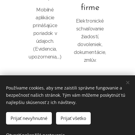
firme
Mobilné
aplikácie
Elektronické
prinášajúce
schvaľovanie
poriadok v
žiadostí,
údajoch.
dovoleniek,
(Evidencia,
dokumentácie,
upozornenia,...)
zmlúv.
Kontakt
Služby
Úvod
Používame cookies, aby sme zaistili správne fungovanie a
bezpečnosť našich stránok. Tým vám môžeme poskytnúť tú
najlepšiu skúsenosť z ich návštevy.
© 2020 K4A, s.r.o.
Prijať nevyhnutné
Prijať všetko
Ochrana súkromia
Cookies
Jazyky