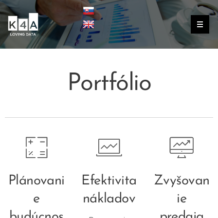
Portfólio
Plánovani
Efektivita
Zvyšovan
e
nákladov
ie
budúcnos
predaja