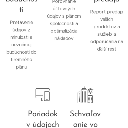
Porovnanie
účtovných
ti
Report predaja
údajov s plánom
vašich
Pretavenie
spoločnosti a
produktov a
údajov z
optimalizácia
služieb a
minulosti a
nákladov
odporúčania na
neznámej
ďalší rast
budúcnosti do
firemného
plánu
Poriadok
Schvaľov
v údajoch
anie vo